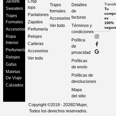
Jackets
Crop
Transf
Trajes
Detalles
tops
Sweaters
Tu
formales
de
compr
Pantalones
Trajes
facturas
Accesorios
es
Formales
Zapatos
100%
Ver todo
Términos y
segur
Accesorios
Perfumería
condiciones
Ropa
Relojes
Política
Interior
Carteras
de
Perfumería
Accesorios
privacidad
Relojes
Ver todo
Políticas
Gafas
de envío
Maletas
Políticas de
De Viaje
devoluciones
Calzados
Mapa
del sitio
Copyright ©
2018 - 2026
D'Mujer,
Todos los derechos reservados.