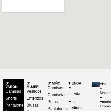
D'
D'
D' NIÑO
TIENDA
Visa
VARÓN
MUJER
Camisas
Mi
–
Camisas
Vestidos
Master
cuenta
Camisetas
–
Shorts
Enterizos
Polos
Mis
Americ
Pantalones
Blusas
Expres
pedidos
Pantalones
–