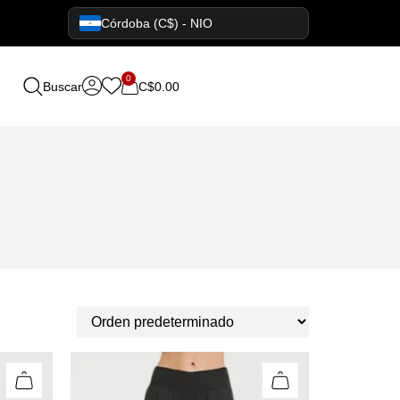
Córdoba (C$) - NIO
0
Buscar
C$
0.00