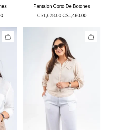
ones
Pantalon Corto De Botones
00
C$
1,628.00
C$
1,480.00