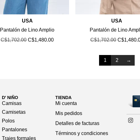
USA
USA
Pantalón de Lino Amplio
Pantalón de Lino Ampl
C$
1,702.00
C$
1,480.00
C$
1,702.00
C$
1,480.
1
2
→
D' NIÑO
TIENDA
Camisas
Mi cuenta
Camisetas
Mis pedidos
Polos
Detalles de facturas
Pantalones
Términos y condiciones
Trajes formales