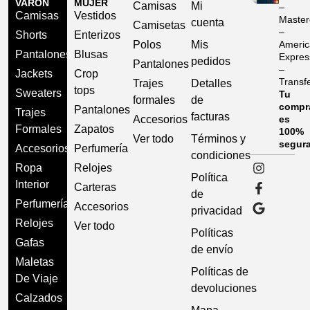
VARÓN
MUJER
Camisas
Mi
–
Camisas
Vestidos
Master
cuenta
Camisetas
–
Shorts
Enterizos
Polos
Mis
Americ
Pantalones
Blusas
Expres
pedidos
Pantalones
–
Jackets
Crop
Transf
Trajes
Detalles
tops
Sweaters
Tu
formales
de
compr
Pantalones
Trajes
facturas
Accesorios
es
Formales
Zapatos
100%
Ver todo
Términos y
segur
Accesorios
Perfumería
condiciones
Ropa
Relojes
Política
Interior
Carteras
de
Perfumería
Accesorios
privacidad
Relojes
Ver todo
Políticas
Gafas
de envío
Maletas
Políticas de
De Viaje
devoluciones
Calzados