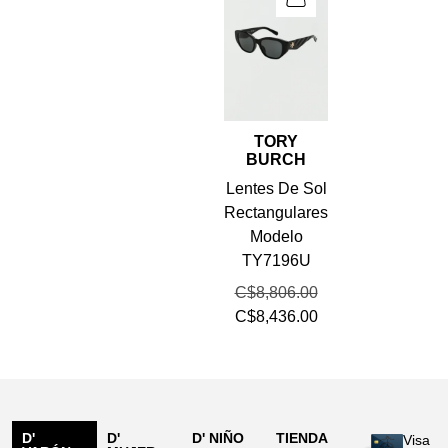
TORY
BURCH
Lentes De Sol
Rectangulares
Modelo
TY7196U
C$
8,806.00
C$
8,436.00
D'
D'
D' NIÑO
TIENDA
Visa