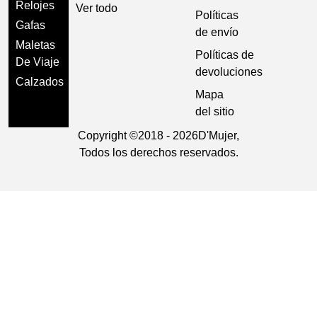
Relojes
Ver todo
Políticas
Gafas
de envío
Maletas
Políticas de
De Viaje
devoluciones
Calzados
Mapa
del sitio
Copyright ©
2018 - 2026
D'Mujer,
Todos los derechos reservados.