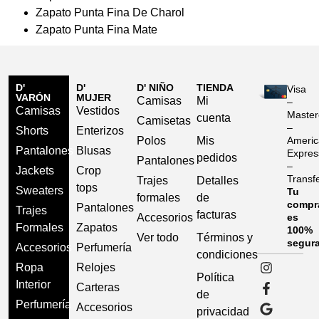
Zapato Punta Fina De Charol
Zapato Punta Fina Mate
D'
D'
D' NIÑO
TIENDA
Visa
VARÓN
MUJER
Camisas
Mi
–
Camisas
Vestidos
Master
cuenta
Camisetas
–
Shorts
Enterizos
Polos
Mis
Americ
Pantalones
Blusas
Expres
pedidos
Pantalones
–
Jackets
Crop
Transf
Trajes
Detalles
tops
Sweaters
Tu
formales
de
compr
Pantalones
Trajes
facturas
Accesorios
es
Formales
Zapatos
100%
Ver todo
Términos y
segur
Accesorios
Perfumería
condiciones
Ropa
Relojes
Política
Interior
Carteras
de
Perfumería
Accesorios
privacidad