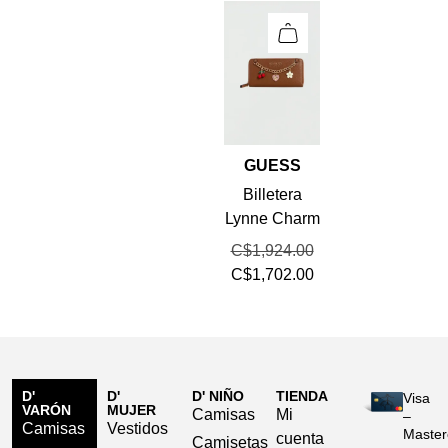
GUESS
Billetera
Lynne Charm
C$
1,924.00
C$
1,702.00
D'
D'
D' NIÑO
TIENDA
Visa
VARÓN
MUJER
Camisas
Mi
–
Camisas
Vestidos
Master
cuenta
Camisetas