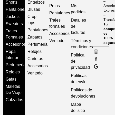
–
Shorts
Enterizos
Polos
Mis
Americ
Pantalones
Blusas
Expres
pedidos
Pantalones
–
Jackets
Crop
Transf
Trajes
Detalles
tops
Sweaters
Tu
formales
de
compr
Pantalones
Trajes
facturas
Accesorios
es
Formales
Zapatos
100%
Ver todo
Términos y
segur
Accesorios
Perfumería
condiciones
Ropa
Relojes
Política
Interior
Carteras
de
Perfumería
Accesorios
privacidad
Relojes
Ver todo
Políticas
Gafas
de envío
Maletas
Políticas de
De Viaje
devoluciones
Calzados
Mapa
del sitio